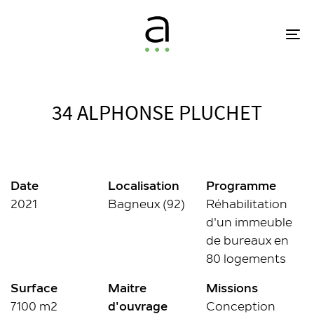
Skip
Skip
links
to
To
primary
na
navigation
Skip
to
34 ALPHONSE PLUCHET
content
Date
Localisation
Programme
2021
Bagneux (92)
Réhabilitation
d'un immeuble
de bureaux en
80 logements
Surface
Maitre
Missions
7100 m2
d'ouvrage
Conception