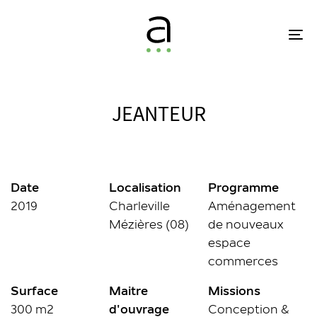
Skip
Skip
links
to
To
primary
na
navigation
Skip
to
JEANTEUR
content
Date
Localisation
Programme
2019
Charleville
Aménagement
Mézières (08)
de nouveaux
espace
commerces
Surface
Maitre
Missions
300 m2
d'ouvrage
Conception &