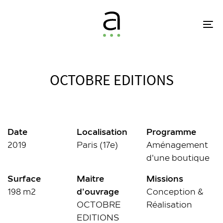
Skip
Skip
links
to
To
primary
na
navigation
Skip
to
OCTOBRE EDITIONS
content
Date
Localisation
Programme
2019
Paris (17e)
Aménagement
d'une boutique
Surface
Maitre
Missions
198 m2
d'ouvrage
Conception &
OCTOBRE
Réalisation
EDITIONS