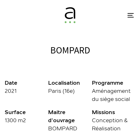
Skip
Skip
links
to
To
primary
na
navigation
Skip
to
BOMPARD
content
Date
Localisation
Programme
2021
Paris (16e)
Aménagement
du siège social
Surface
Maitre
Missions
1300 m2
d'ouvrage
Conception &
BOMPARD
Réalisation