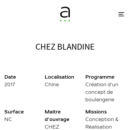
Skip
Skip
links
to
To
primary
na
navigation
Skip
to
CHEZ BLANDINE
content
Date
Localisation
Programme
2017
Chine
Création d'un
concept de
boulangerie
Surface
Maitre
Missions
NC
d'ouvrage
Conception &
CHEZ
Réalisation