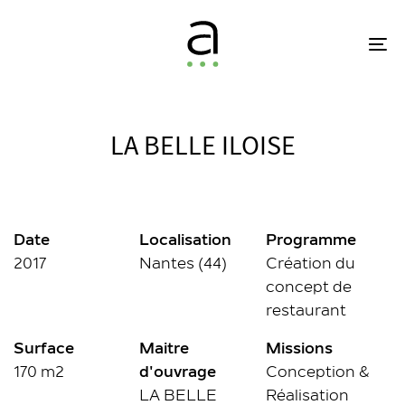
Skip
Skip
links
to
To
primary
na
navigation
Skip
to
LA BELLE ILOISE
content
Date
Localisation
Programme
2017
Nantes (44)
Création du
concept de
restaurant
Surface
Maitre
Missions
170 m2
d'ouvrage
Conception &
LA BELLE
Réalisation