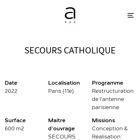
Skip
Skip
links
to
To
primary
na
navigation
Skip
to
SECOURS CATHOLIQUE
content
Date
Localisation
Programme
2022
Paris (11e)
Restructuration
de l'antenne
parisienne
Surface
Maitre
Missions
600 m2
d'ouvrage
Conception &
SECOURS
Réalisation