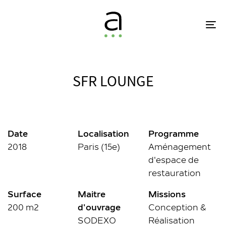
Skip
Skip
links
to
To
primary
na
navigation
Skip
to
SFR LOUNGE
content
Date
Localisation
Programme
2018
Paris (15e)
Aménagement
d'espace de
restauration
Surface
Maitre
Missions
200 m2
d'ouvrage
Conception &
SODEXO
Réalisation